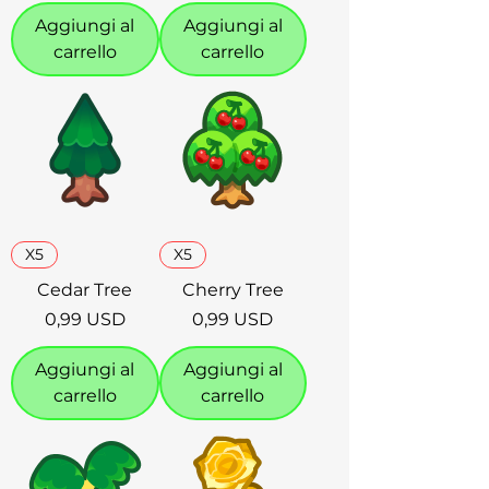
Aggiungi al
Aggiungi al
carrello
carrello
X5
X5
Cedar Tree
Cherry Tree
Prezzo
Prezzo
0,99 USD
0,99 USD
Aggiungi al
Aggiungi al
carrello
carrello