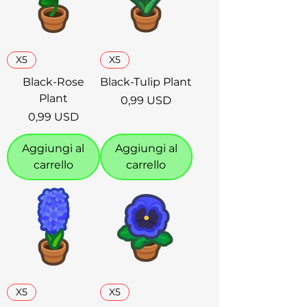
X5
X5
Black-Rose
Black-Tulip Plant
Plant
Prezzo
0,99 USD
Prezzo
0,99 USD
Aggiungi al
Aggiungi al
carrello
carrello
X5
X5