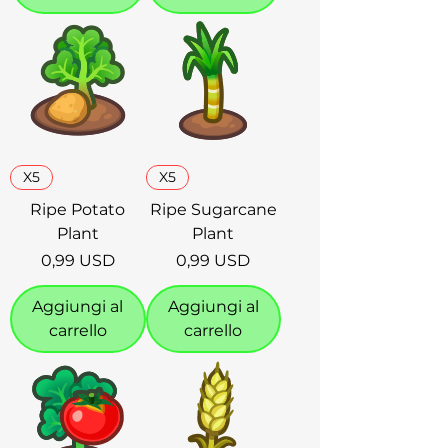
X5
X5
Ripe Potato
Ripe Sugarcane
Plant
Plant
Prezzo
Prezzo
0,99 USD
0,99 USD
Aggiungi al
Aggiungi al
carrello
carrello