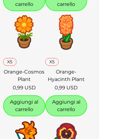
carrello
carrello
X5
X5
Orange-Cosmos
Orange-
Plant
Hyacinth Plant
Prezzo
Prezzo
0,99 USD
0,99 USD
Aggiungi al
Aggiungi al
carrello
carrello