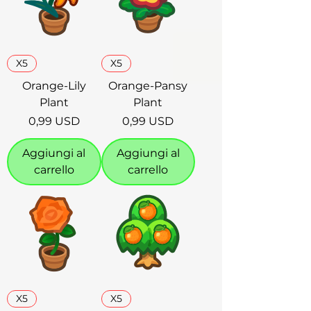
X5
X5
Orange-Lily
Orange-Pansy
Plant
Plant
Prezzo
Prezzo
0,99 USD
0,99 USD
Aggiungi al
Aggiungi al
carrello
carrello
X5
X5