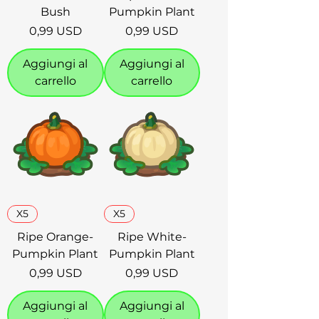
Bush
Pumpkin Plant
Prezzo
Prezzo
0,99 USD
0,99 USD
Aggiungi al
Aggiungi al
carrello
carrello
X5
X5
Ripe Orange-
Ripe White-
Pumpkin Plant
Pumpkin Plant
Prezzo
Prezzo
0,99 USD
0,99 USD
Aggiungi al
Aggiungi al