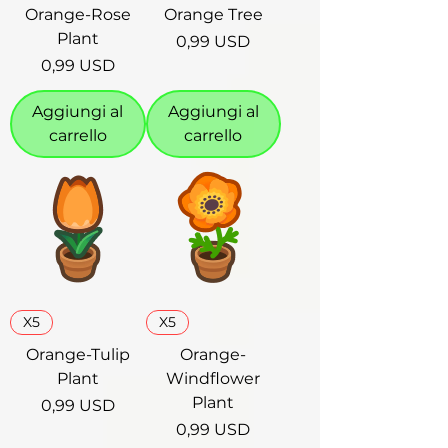
Orange-Rose
Orange Tree
Plant
Prezzo
0,99 USD
Prezzo
0,99 USD
Aggiungi al
Aggiungi al
carrello
carrello
X5
X5
Orange-Tulip
Orange-
Plant
Windflower
Plant
Prezzo
0,99 USD
Prezzo
0,99 USD