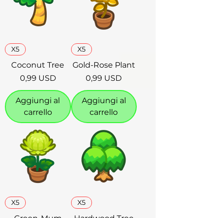
X5
X5
Coconut Tree
Gold-Rose Plant
Prezzo
Prezzo
0,99 USD
0,99 USD
Aggiungi al
Aggiungi al
carrello
carrello
X5
X5