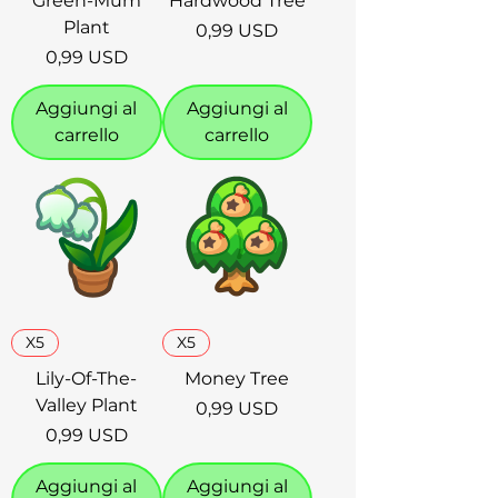
Green-Mum
Hardwood Tree
Plant
Prezzo
0,99 USD
Prezzo
0,99 USD
Aggiungi al
Aggiungi al
carrello
carrello
X5
X5
Lily-Of-The-
Money Tree
Valley Plant
Prezzo
0,99 USD
Prezzo
0,99 USD
Aggiungi al
Aggiungi al