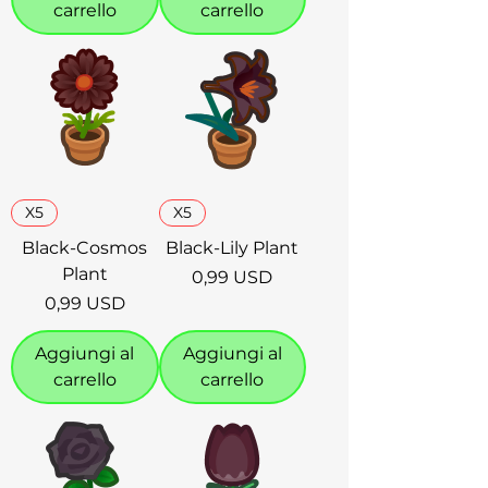
carrello
carrello
X5
X5
Black-Cosmos
Black-Lily Plant
Plant
Prezzo
0,99 USD
Prezzo
0,99 USD
Aggiungi al
Aggiungi al
carrello
carrello