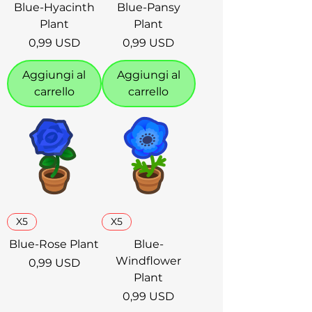
Blue-Hyacinth
Blue-Pansy
Plant
Plant
Prezzo
Prezzo
0,99 USD
0,99 USD
Aggiungi al
Aggiungi al
carrello
carrello
X5
X5
Blue-Rose Plant
Blue-
Windflower
Prezzo
0,99 USD
Plant
Prezzo
0,99 USD