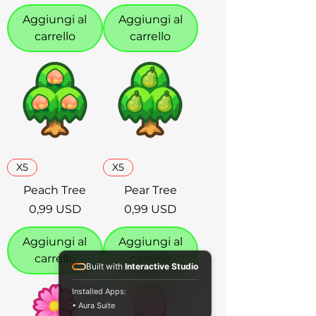
Aggiungi al
Aggiungi al
carrello
carrello
X5
X5
Peach Tree
Pear Tree
Prezzo
Prezzo
0,99 USD
0,99 USD
Aggiungi al
Aggiungi al
carrello
carrello
Built with
Interactive Studio
Installed Apps:
• Aura Suite