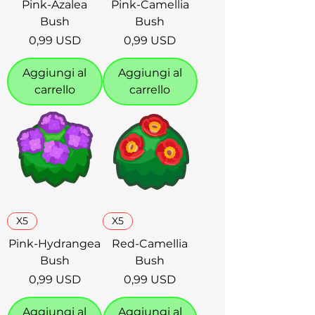
Pink-Azalea
Pink-Camellia
Bush
Bush
Prezzo
Prezzo
0,99 USD
0,99 USD
Aggiungi al
Aggiungi al
carrello
carrello
X5
X5
Pink-Hydrangea
Red-Camellia
Bush
Bush
Prezzo
Prezzo
0,99 USD
0,99 USD
Aggiungi al
Aggiungi al