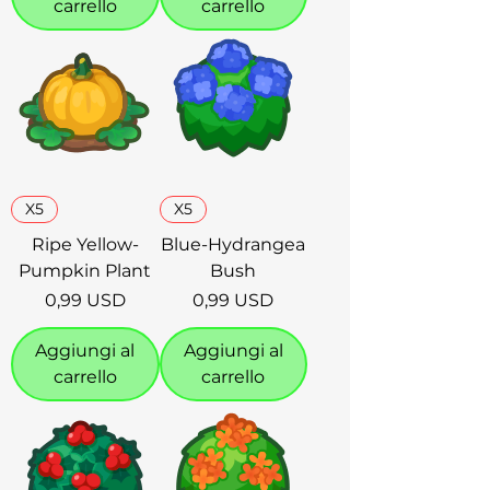
carrello
carrello
X5
X5
Ripe Yellow-
Blue-Hydrangea
Pumpkin Plant
Bush
Prezzo
Prezzo
0,99 USD
0,99 USD
Aggiungi al
Aggiungi al
carrello
carrello