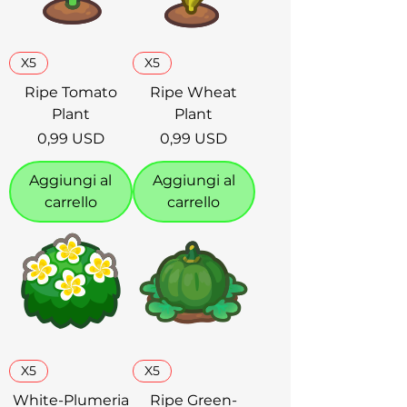
X5
X5
Ripe Tomato
Ripe Wheat
Plant
Plant
Prezzo
Prezzo
0,99 USD
0,99 USD
Aggiungi al
Aggiungi al
carrello
carrello
X5
X5
White-Plumeria
Ripe Green-