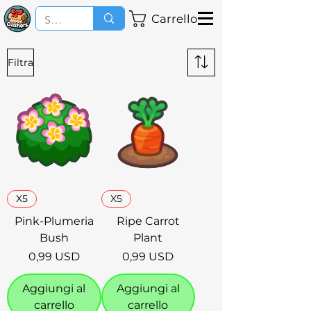
Carrello
Filtra
X5
X5
Pink-Plumeria
Ripe Carrot
Bush
Plant
Prezzo
Prezzo
0,99 USD
0,99 USD
Aggiungi al
Aggiungi al
carrello
carrello