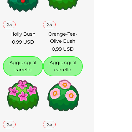
X5
X5
Holly Bush
Orange-Tea-
Olive Bush
Prezzo
0,99 USD
Prezzo
0,99 USD
Aggiungi al
Aggiungi al
carrello
carrello
X5
X5