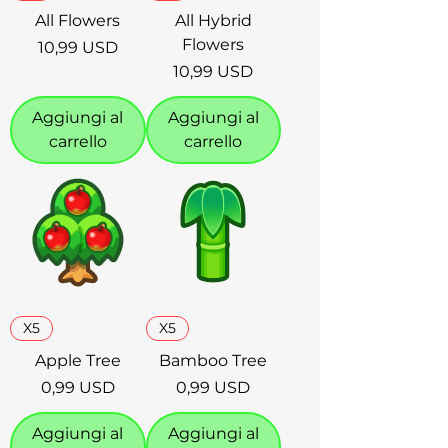
All Flowers
All Hybrid
Flowers
Prezzo
10,99 USD
Prezzo
10,99 USD
Aggiungi al
Aggiungi al
carrello
carrello
X5
X5
Apple Tree
Bamboo Tree
Prezzo
Prezzo
0,99 USD
0,99 USD
Aggiungi al
Aggiungi al