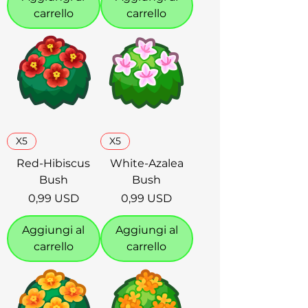
carrello
carrello
X5
X5
Red-Hibiscus
White-Azalea
Bush
Bush
Prezzo
Prezzo
0,99 USD
0,99 USD
Aggiungi al
Aggiungi al
carrello
carrello