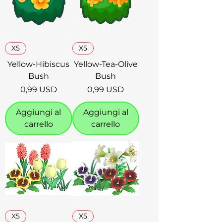
X5
X5
Yellow-Hibiscus
Yellow-Tea-Olive
Bush
Bush
Prezzo
Prezzo
0,99 USD
0,99 USD
Aggiungi al
Aggiungi al
carrello
carrello
X5
X5