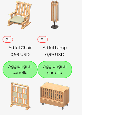
X1
X1
Artful Chair
Artful Lamp
Prezzo
Prezzo
0,99 USD
0,99 USD
Aggiungi al
Aggiungi al
carrello
carrello