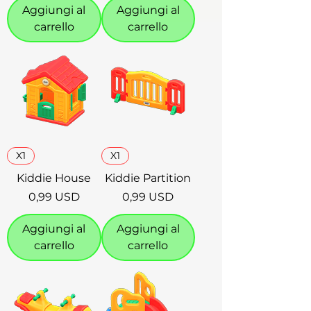
Aggiungi al
Aggiungi al
carrello
carrello
X1
X1
Kiddie House
Kiddie Partition
Prezzo
Prezzo
0,99 USD
0,99 USD
Aggiungi al
Aggiungi al
carrello
carrello