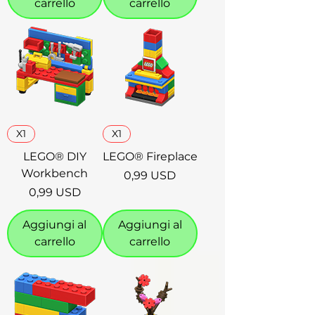
carrello
carrello
X1
X1
LEGO® DIY
LEGO® Fireplace
Workbench
Prezzo
0,99 USD
Prezzo
0,99 USD
Aggiungi al
Aggiungi al
carrello
carrello