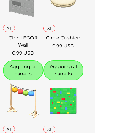
X1
X1
Chic LEGO®
Circle Cushion
Wall
Prezzo
0,99 USD
Prezzo
0,99 USD
Aggiungi al
Aggiungi al
carrello
carrello
X1
X1