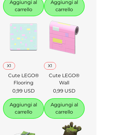
Aggiungi al
Aggiungi al
carrello
carrello
X1
X1
Cute LEGO®
Cute LEGO®
Flooring
Wall
Prezzo
Prezzo
0,99 USD
0,99 USD
Aggiungi al
Aggiungi al
carrello
carrello