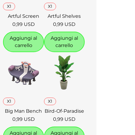
X1
X1
Artful Screen
Artful Shelves
Prezzo
Prezzo
0,99 USD
0,99 USD
Aggiungi al
Aggiungi al
carrello
carrello
X1
X1
Big Man Bench
Bird-Of-Paradise
Prezzo
Prezzo
0,99 USD
0,99 USD
Aggiungi al
Aggiungi al