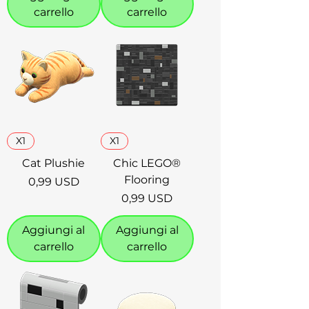
carrello
carrello
X1
X1
Cat Plushie
Chic LEGO®
Flooring
Prezzo
0,99 USD
Prezzo
0,99 USD
Aggiungi al
Aggiungi al
carrello
carrello