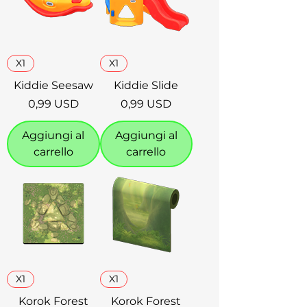
X1
X1
Kiddie Seesaw
Kiddie Slide
Prezzo
Prezzo
0,99 USD
0,99 USD
Aggiungi al
Aggiungi al
carrello
carrello
X1
X1
Korok Forest
Korok Forest