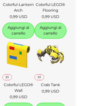
Colorful-Lantern
Colorful LEGO®
Arch
Flooring
Prezzo
Prezzo
0,99 USD
0,99 USD
Aggiungi al
Aggiungi al
carrello
carrello
X1
X1
Colorful LEGO®
Crab Tank
Wall
Prezzo
0,99 USD
Prezzo
0,99 USD