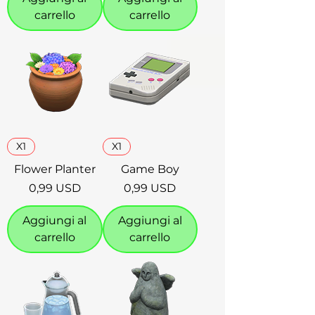
carrello
carrello
X1
X1
Flower Planter
Game Boy
Prezzo
Prezzo
0,99 USD
0,99 USD
Aggiungi al
Aggiungi al
carrello
carrello