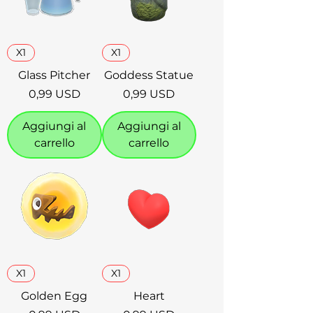
X1
X1
Glass Pitcher
Goddess Statue
Prezzo
Prezzo
0,99 USD
0,99 USD
Aggiungi al
Aggiungi al
carrello
carrello
X1
X1
Golden Egg
Heart