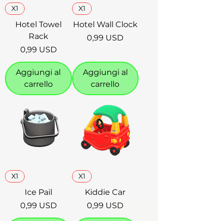
X1
X1
Hotel Towel
Hotel Wall Clock
Rack
Prezzo
0,99 USD
Prezzo
0,99 USD
Aggiungi al
Aggiungi al
carrello
carrello
X1
X1
Ice Pail
Kiddie Car
Prezzo
Prezzo
0,99 USD
0,99 USD