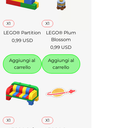
X1
X1
LEGO® Partition
LEGO® Plum
Blossom
Prezzo
0,99 USD
Prezzo
0,99 USD
Aggiungi al
Aggiungi al
carrello
carrello
X1
X1