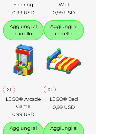
Flooring
Wall
Prezzo
Prezzo
0,99 USD
0,99 USD
Aggiungi al
Aggiungi al
carrello
carrello
X1
X1
LEGO® Arcade
LEGO® Bed
Game
Prezzo
0,99 USD
Prezzo
0,99 USD
Aggiungi al
Aggiungi al