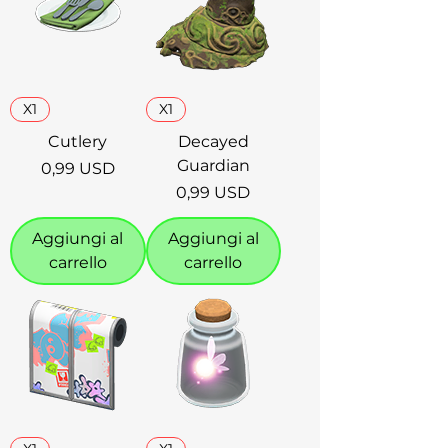
X1
X1
Cutlery
Decayed
Guardian
Prezzo
0,99 USD
Prezzo
0,99 USD
Aggiungi al
Aggiungi al
carrello
carrello