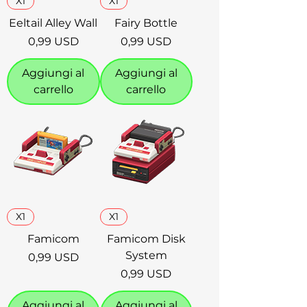
X1
X1
Eeltail Alley Wall
Fairy Bottle
Prezzo
Prezzo
0,99 USD
0,99 USD
Aggiungi al
Aggiungi al
carrello
carrello
X1
X1
Famicom
Famicom Disk
System
Prezzo
0,99 USD
Prezzo
0,99 USD
Aggiungi al
Aggiungi al