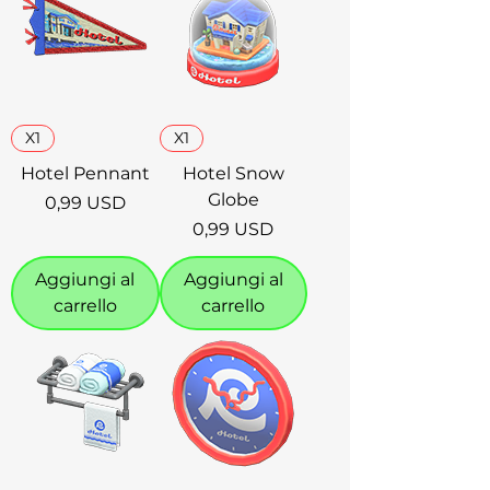
X1
X1
Hotel Pennant
Hotel Snow
Globe
Prezzo
0,99 USD
Prezzo
0,99 USD
Aggiungi al
Aggiungi al
carrello
carrello