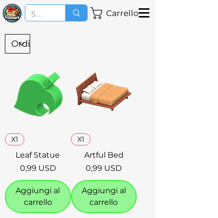
Carrello
X1
X1
Leaf Statue
Artful Bed
Prezzo
Prezzo
0,99 USD
0,99 USD
Aggiungi al
Aggiungi al
carrello
carrello