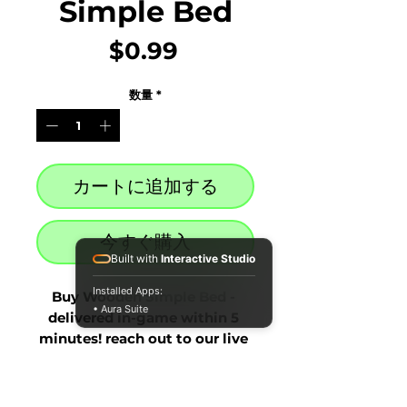
Simple Bed
価
$0.99
格
数量
*
カートに追加する
今すぐ購入
Built with
Interactive Studio
Installed Apps:
Buy Wooden Simple Bed - 
• Aura Suite
delivered in-game within 5 
minutes! reach out to our live 
chat at the bottom right after 
purchase