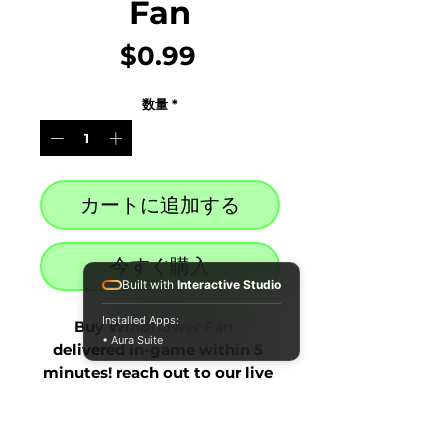
Fan
価
$0.99
格
数量
*
カートに追加する
今すぐ購入
Built with
Interactive Studio
Installed Apps:
Buy Windflower Fan - 
• Aura Suite
delivered in-game within 5 
minutes! reach out to our live 
chat at the bottom right after 
purchase