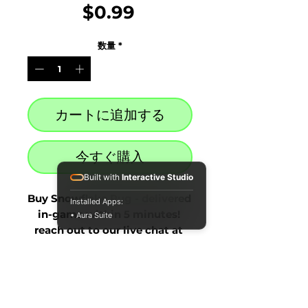
価
$0.99
格
数量
*
カートに追加する
今すぐ購入
Built with
Interactive Studio
Buy Snowflake Rug - delivered 
Installed Apps:
in-game within 5 minutes! 
• Aura Suite
reach out to our live chat at 
the bottom right after 
purchase