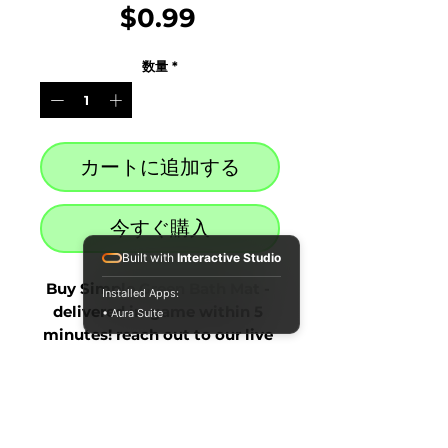
価
$0.99
格
数量
*
カートに追加する
今すぐ購入
Built with
Interactive Studio
Buy Simple Green Bath Mat - 
Installed Apps:
delivered in-game within 5 
• Aura Suite
minutes! reach out to our live 
chat at the bottom right after 
purchase