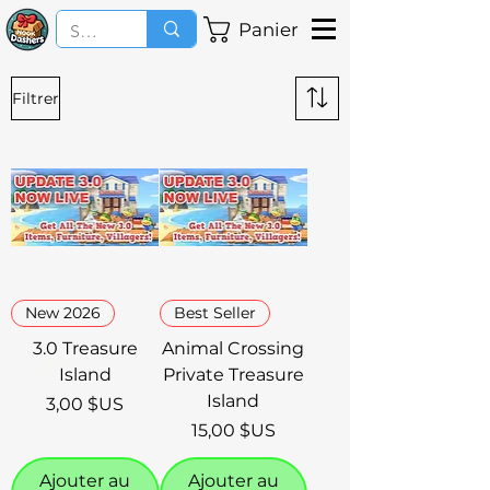
Panier
Filtrer
New 2026
Best Seller
3.0 Treasure
Animal Crossing
Island
Private Treasure
Island
Prix
3,00 $US
Prix
15,00 $US
Ajouter au
Ajouter au