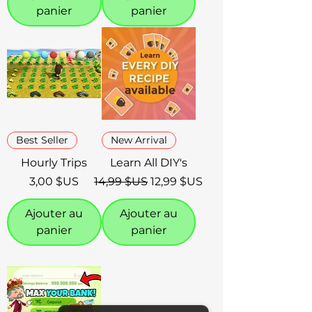
panier
panier
Best Seller
New Arrival
Hourly Trips
Learn All DIY's
Prix
Prix original
Prix promotionnel
3,00 $US
14,99 $US
12,99 $US
Ajouter au
Ajouter au
panier
panier