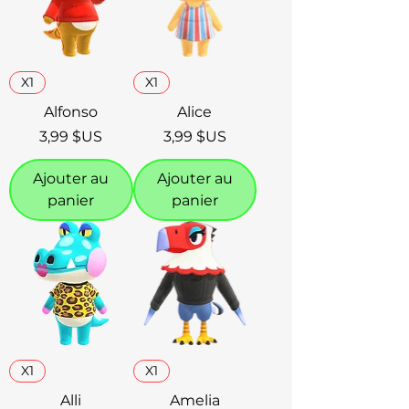
X1
X1
Alfonso
Alice
Prix
Prix
3,99 $US
3,99 $US
Ajouter au
Ajouter au
panier
panier
X1
X1
Alli
Amelia