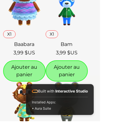
X1
X1
Baabara
Bam
Prix
Prix
3,99 $US
3,99 $US
Ajouter au
Ajouter au
panier
panier
Built with
Interactive Studio
Installed Apps:
• Aura Suite
X1
X1