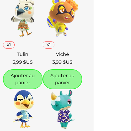
X1
X1
Tulin
Viché
Prix
Prix
3,99 $US
3,99 $US
Ajouter au
Ajouter au
panier
panier