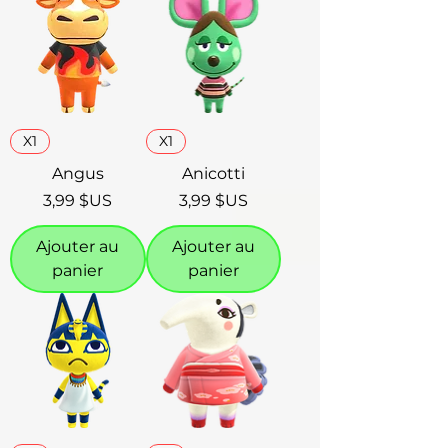
X1
X1
Angus
Anicotti
Prix
Prix
3,99 $US
3,99 $US
Ajouter au
Ajouter au
panier
panier