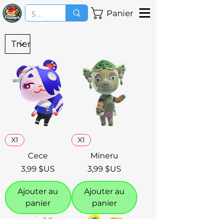
Panier
X1
X1
Cece
Mineru
Prix
Prix
3,99 $US
3,99 $US
Ajouter au
Ajouter au
panier
panier