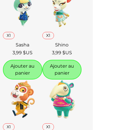
X1
X1
Sasha
Shino
Prix
Prix
3,99 $US
3,99 $US
Ajouter au
Ajouter au
panier
panier
X1
X1