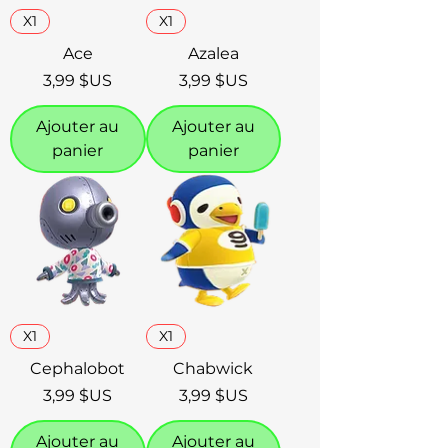
X1
X1
Ace
Azalea
Prix
Prix
3,99 $US
3,99 $US
Ajouter au
Ajouter au
panier
panier
X1
X1
Cephalobot
Chabwick
Prix
Prix
3,99 $US
3,99 $US
Ajouter au
Ajouter au